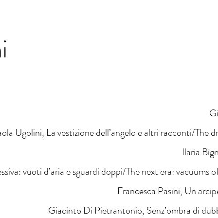
i
Gi
ola Ugolini, La vestizione dell’angelo e altri racconti/The d
Ilaria Big
ssiva: vuoti d’aria e sguardi doppi/The next era: vacuums of
Francesca Pasini, Un arci
Giacinto Di Pietrantonio, Senz’ombra di du